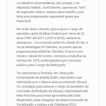
os trabalhos da presidência. Isto porque, o ex-
deputado federal, José Genoíno, que era um “rato”
de regimento interno, sempre dava trabalho, pois
tinha uma interpretação regimental quase que
impecável.
Em razão disso, Mozart, que ocupou o cargo de
secretário-geral da Mesa Diretora por cerca de 22
anos (1991 até 2011 e 2013 a 2015), sempre se
antecipava… Lia os jornais antes do clarear do dia, e
via as estratégias do Genoíno, ao passo que se
preparava para refutá-las. Ele tinha 70 anos e era
mineiro, natural de Corinto. Começou a trabalhar na
Câmara em 1975, onde ingressou por concurso
público para o cargo de datilógrafo.
“Ex-seminarista e formado em Letras pela
Universidade de Brasília (UnB), mais tarde a sua
intimidade com o idioma seria reconhecida. Mozart
foi convidado para assumir o cargo de secretário da
Comissão de Redação da Câmara, responsável pelo
texto final das propostas aprovadas pela Casa.
Atualmente, esse colegiado se chama Comissão de
Constituição e Justiça e de Cidadania (CCJ).