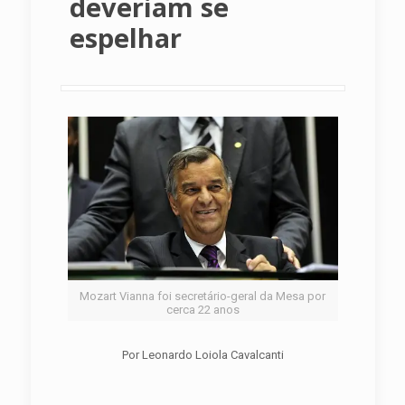
deveriam se
espelhar
Mozart Vianna foi secretário-geral da Mesa por
cerca 22 anos
Por Leonardo Loiola Cavalcanti