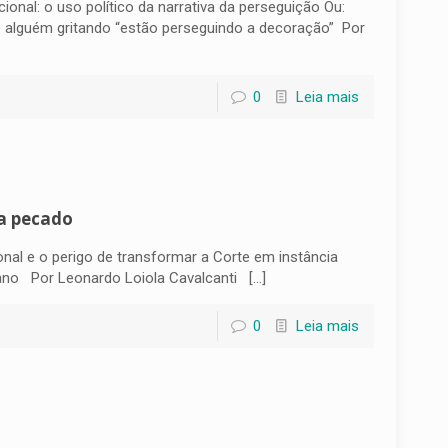
cional: o uso político da narrativa da perseguição Ou:
 alguém gritando “estão perseguindo a decoração” Por
0
Leia mais
ra pecado
onal e o perigo de transformar a Corte em instância
cano Por Leonardo Loiola Cavalcanti
[…]
0
Leia mais