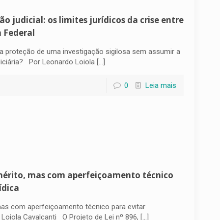
ão judicial: os limites jurídicos da crise entre
 Federal
na proteção de uma investigação sigilosa sem assumir a
udiciária? Por Leonardo Loiola
[…]
0
Leia mais
 mérito, mas com aperfeiçoamento técnico
ídica
 mas com aperfeiçoamento técnico para evitar
Loiola Cavalcanti O Projeto de Lei nº 896,
[…]