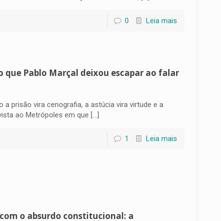
0
Leia mais
o que Pablo Marçal deixou escapar ao falar
 prisão vira cenografia, a astúcia vira virtude e a
vista ao Metrópoles em que
[…]
1
Leia mais
com o absurdo constitucional: a