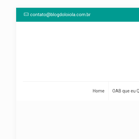
contato@blogdoloiola.com.br
Home
OAB que eu 