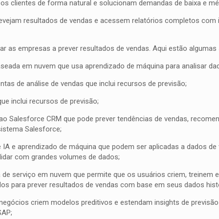
s clientes de forma natural e solucionam demandas de baixa e mé
evejam resultados de vendas e acessem relatórios completos com i
r as empresas a prever resultados de vendas. Aqui estão algumas
eada em nuvem que usa aprendizado de máquina para analisar dado
as de análise de vendas que inclui recursos de previsão;
 inclui recursos de previsão;
 ao Salesforce CRM que pode prever tendências de vendas, recomen
sistema Salesforce;
IA e aprendizado de máquina que podem ser aplicadas a dados de v
lidar com grandes volumes de dados;
de serviço em nuvem que permite que os usuários criem, treinem 
os para prever resultados de vendas com base em seus dados hist
 negócios criem modelos preditivos e estendam insights de previsã
SAP;