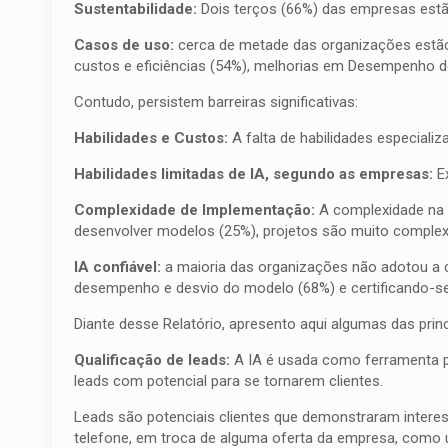
Sustentabilidade:
Dois terços (66%) das empresas estão
Casos de uso:
cerca de metade das organizações estão 
custos e eficiências (54%), melhorias em Desempenho de
Contudo, persistem barreiras significativas:
Habilidades e Custos:
A falta de habilidades especiali
Habilidades limitadas de IA, segundo as empresas:
Ex
Complexidade de Implementação:
A complexidade na i
desenvolver modelos (25%), projetos são muito complexo
IA confiável:
a maioria das organizações não adotou a c
desempenho e desvio do modelo (68%) e certificando-se
Diante desse Relatório, apresento aqui algumas das princip
Qualificação de leads:
A IA é usada como ferramenta par
leads com potencial para se tornarem clientes.
Leads são potenciais clientes que demonstraram inter
telefone, em troca de alguma oferta da empresa, como 