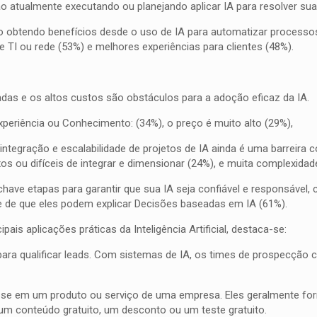
 atualmente executando ou planejando aplicar IA para resolver sua
obtendo benefícios desde o uso de IA para automatizar processos 
 TI ou rede (53%) e melhores experiências para clientes (48%).
zadas e os altos custos são obstáculos para a adoção eficaz da IA.
periência ou Conhecimento: (34%), o preço é muito alto (29%),
ntegração e escalabilidade de projetos de IA ainda é uma barreira c
s ou difíceis de integrar e dimensionar (24%), e muita complexidad
have etapas para garantir que sua IA seja confiável e responsável,
 de que eles podem explicar Decisões baseadas em IA (61%).
ais aplicações práticas da Inteligência Artificial, destaca-se:
a qualificar leads. Com sistemas de IA, os times de prospecção cons
esse em um produto ou serviço de uma empresa. Eles geralmente f
um conteúdo gratuito, um desconto ou um teste gratuito.