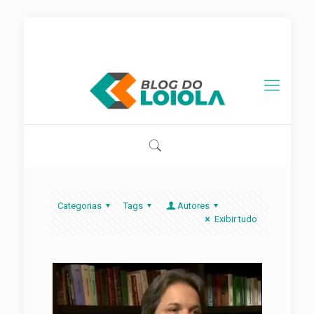
contato@blogdoloiola.com.br
Categorias
Tags
Autores
Exibir tudo