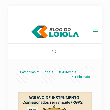
contato@blogdoloiola.com.br
Categorias
Tags
Autores
Exibir tudo