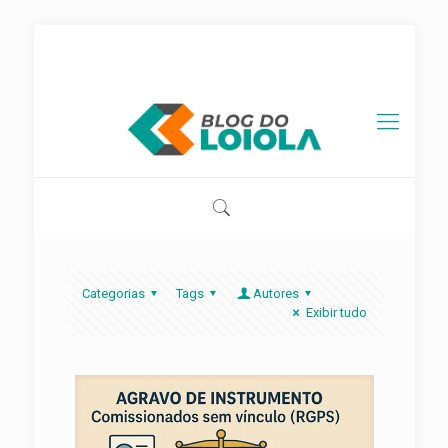
contato@blogdoloiola.com.br
Categorias
Tags
Autores
Exibir tudo