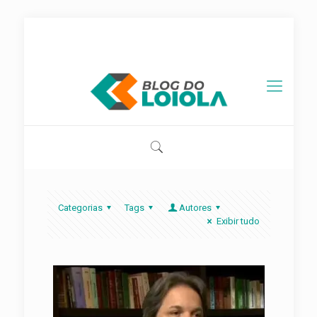
contato@blogdoloiola.com.br
Categorias
Tags
Autores
Exibir tudo