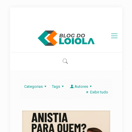
contato@blogdoloiola.com.br
Categorias
Tags
Autores
Exibir tudo