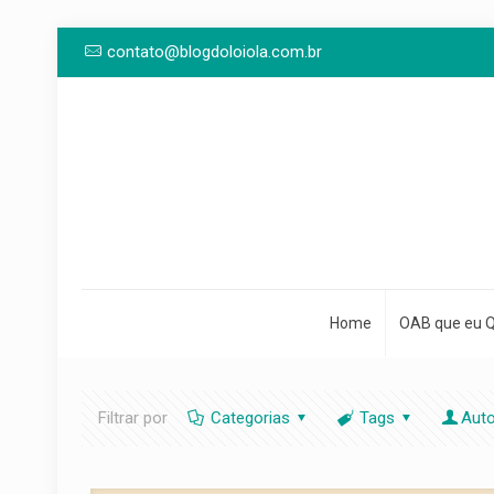
contato@blogdoloiola.com.br
Home
OAB que eu 
Filtrar por
Categorias
Tags
Aut